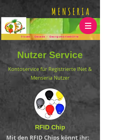
MENSERIA
Dissen - Oesede - Georgsmarienhütte
Nutzer Service
Kontoservice für Registrierte INet &
Menseria Nutzer
RFID Chip
Mit den RFID Chips könnt ihr: