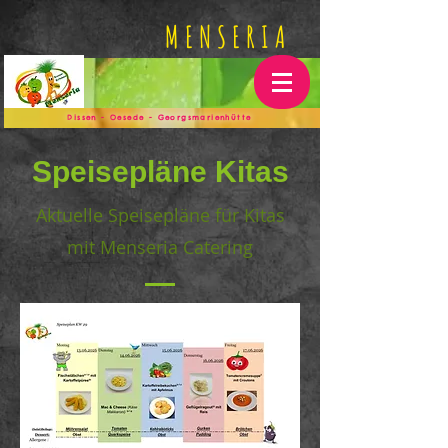
MENSERIA
Dissen - Oesede - Georgsmarienhütte
Speisepläne Kitas
Aktuelle Speisepläne für Kitas
mit Menseria Catering