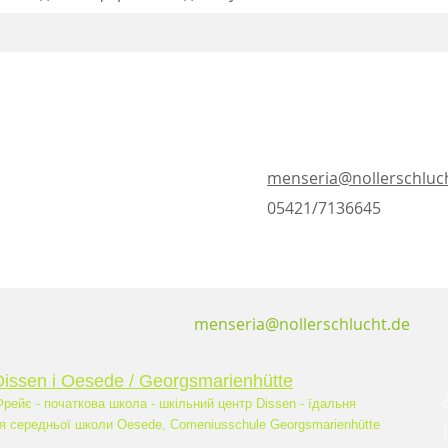
menseria@nollerschluc
05421/7136645
menseria@nollerschlucht.de
Dissen і Oesede / Georgsmarienhütte
рейє - початкова школа - шкільний центр Dissen - їдальня
я середньої школи Oesede, Comeniusschule Georgsmarienhütte