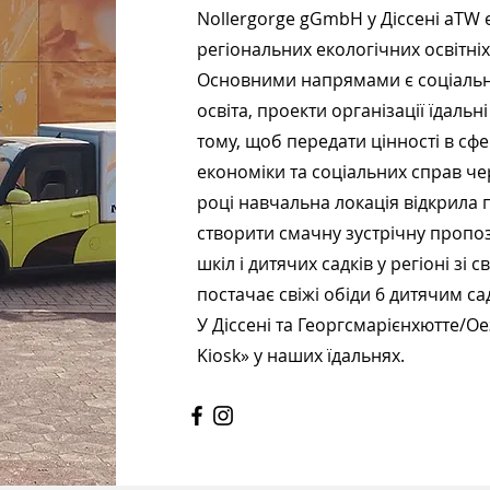
Nollergorge gGmbH у Діссені aTW 
регіональних екологічних освітніх
Основними напрямами є соціальн
освіта, проекти організації їдальн
тому, щоб передати цінності в сфер
економіки та соціальних справ че
році навчальна локація відкрила 
створити смачну зустрічну пропо
шкіл і дитячих садків у регіоні зі
постачає свіжі обіди 6 дитячим са
У Діссені та Георгсмарієнхютте/О
Kiosk» у наших їдальнях.