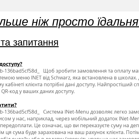
ільше ніж просто їдальня
 та запитання
 доступу?
-136bad5cf58d_ Щоб зробити замовлення та оплату м
емою меню INET від Schwarz, яка встановлена в школах.
у кабінеті клієнта потрібні дані доступу. Найпростіший с
 QR-код у ваших даних доступу.
атити?
36bad5cf58d_ Система INet-Menu дозволяє легко замо
исом у нас, наприклад, через мобільний додаток INet-Me
 передоплати. Це означає, що ви переказуєте суму на де
ім ця сума буде зарахована на ваш рахунок клієнта. Поті