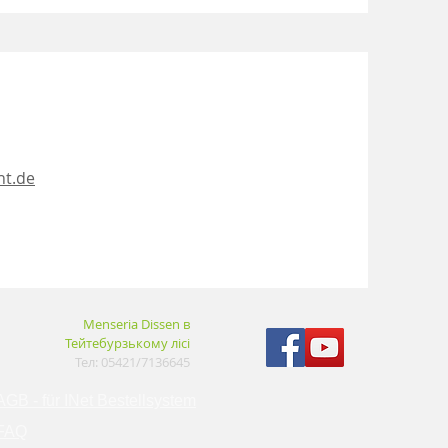
ht.de
Menseria Dissen в
Тейтебурзькому лісі
Тел: 05421/7136645
AGB - für INet Bestellsystem
FAQ