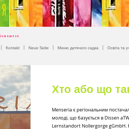
ІЯ
рієнхютте
Kontakt
Neue Seite
Меню дитячого садка
Освіта та у
Хто або що та
Menseria є регіональним постачал
молоді, що базується в Dissen aT
Lernstandort Nollergorge gGmbH. 