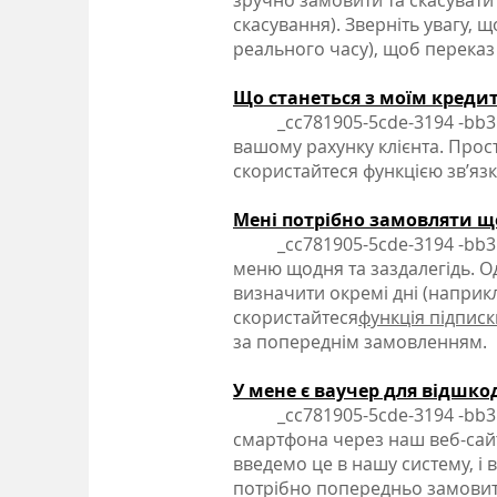
зручно замовити та скасувати 
скасування). Зверніть увагу, 
реального часу), щоб переказ
Що станеться з моїм креди
_cc781905-5cde-3194 -bb3b-1
вашому рахунку клієнта. Прос
скористайтеся функцією зв’яз
Мені потрібно замовляти щ
_cc781905-5cde-3194 -bb3b-
меню щодня та заздалегідь. О
визначити окремі дні (наприкл
скористайтеся
функція підписк
за попереднім замовленням.
У мене є ваучер для відшко
_cc781905-5cde-3194 -bb3b-
смартфона через наш веб-сайт
введемо це в нашу систему, і 
потрібно попередньо замовити