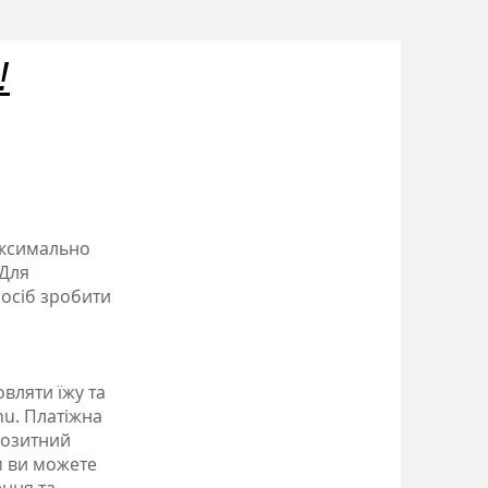
!
аксимально
 Для
посіб зробити
вляти їжу та
nu. Платіжна
позитний
м ви можете