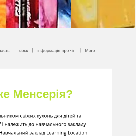
часть
кіоск
інформація про чіп
More
ке Менсерія?
ьником свіжих кухонь для дітей та
W і належить до навчального закладу
Навчальний заклад Learning Location