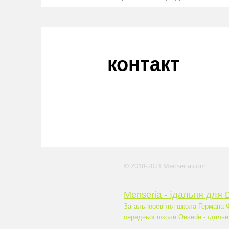
контакт
© 2018-2021 Menseria.com
Menseria - їдальня для 
Загальноосвітня школа Германа Ф
середньої школи Oesede - їдальн