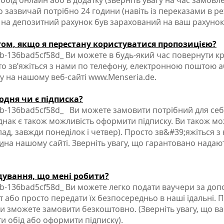
обід онлайн або в додатку (зверніть увагу на час замовл
що зазвичай потрібно 24 години (навіть із переказами в р
 на депозитний рахунок був зарахований на ваш рахунок 
том, якщо я перестану користуватися пропозицією?
36bad5cf58d_ Ви можете в будь-який час повернути кр
то зв’яжіться з нами по телефону, електронною поштою 
ку на нашому веб-сайті
www.Menseria.de
.
одня чи є підписка?
136bad5cf58d_ Ви можете замовити потрібний для себ
днак є також можливість оформити підписку. Ви також м
ад, завжди понеділок і четвер). Просто зв&#39;яжіться з
и
на нашому сайті. Зверніть увагу, що гарантовано надаю
дування, що мені робити?
136bad5cf58d_ Ви можете легко подати ваучери за до
 або просто передати їх безпосередньо в наші їдальні. 
ви зможете замовити безкоштовно. (Зверніть увагу, що в
 обід або оформити підписку).