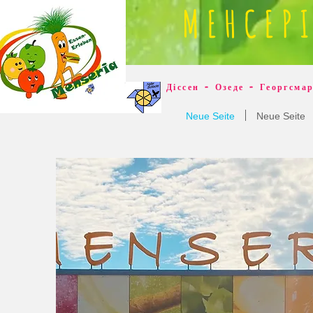
МЕНСЕР
Діссен - Озеде - Георгсма
Neue Seite
Neue Seite