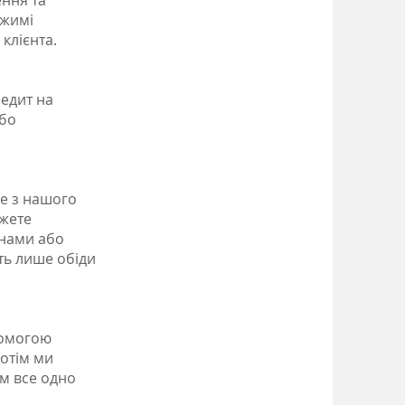
ення та
ежимі
клієнта.
едит на
або
е з нашого
ожете
 нами або
ть лише обіди
помогою
Потім ми
ам все одно