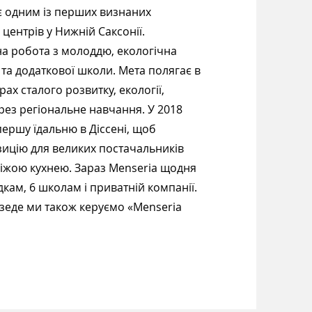
є одним із перших визнаних
 центрів у Нижній Саксонії.
а робота з молоддю, екологічна
і та додаткової школи. Мета полягає в
ах сталого розвитку, екології,
рез регіональне навчання. У 2018
першу їдальню в Діссені, щоб
зицію для великих постачальників
 свіжою кухнею. Зараз Menseria щодня
дкам, 6 школам і приватній компанії.
езеде ми також керуємо «Menseria