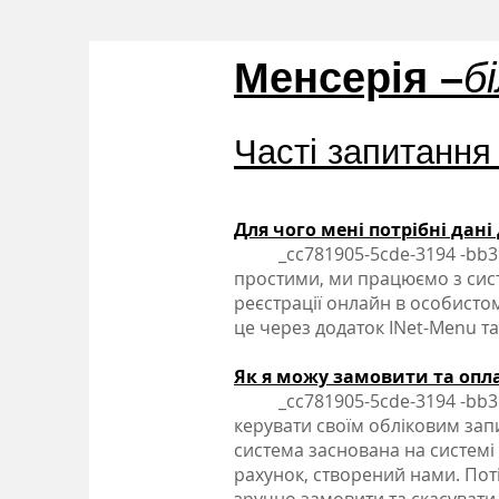
Менсерія –
б
Часті запитання
Для чого мені потрібні дані
_cc781905-5cde-3194 -bb3b
простими, ми працюємо з сист
реєстрації онлайн в особистом
це через додаток INet-Menu та
Як я можу замовити та опл
_cc781905-5cde-3194 -bb3b-1
керувати своїм обліковим зап
система заснована на системі
рахунок, створений нами. Пот